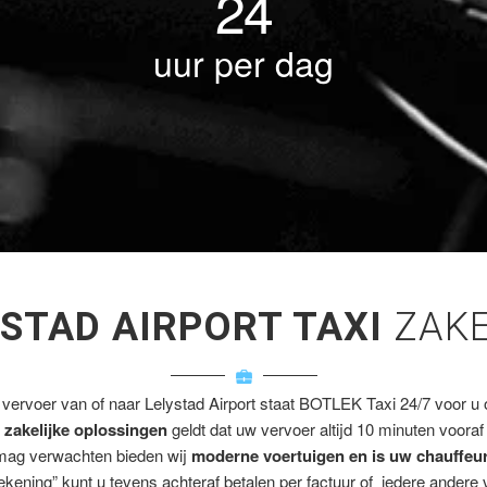
24
uur per dag
YSTAD AIRPORT TAXI
ZAKE
 vervoer van of naar Lelystad Airport staat BOTLEK Taxi 24/7 voor u o
e
zakelijke oplossingen
geldt dat uw vervoer altijd 10 minuten vooraf
mag verwachten bieden wij
moderne voertuigen en is uw chauffeu
rekening” kunt u tevens achteraf betalen per factuur of iedere andere 