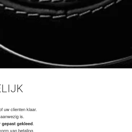
LIJK
f uw clienten klaar.
 aanwezig is.
r gepast gekleed
.
vorm van betaling.