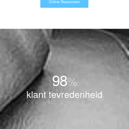
Online Reserveren
98
%
klant tevredenheid