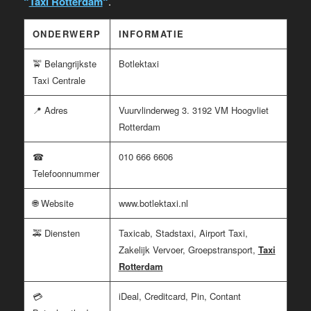
“
Taxi Rotterdam
“
.
ONDERWERP
INFORMATIE
🚖 Belangrijkste
Botlektaxi
Taxi Centrale
📍 Adres
Vuurvlinderweg 3. 3192 VM Hoogvliet
Rotterdam
☎
010 666 6606
Telefoonnummer
🌐 Website
www.botlektaxi.nl
🚕 Diensten
Taxicab, Stadstaxi, Airport Taxi,
Zakelijk Vervoer, Groepstransport,
Taxi
Rotterdam
💳
iDeal, Creditcard, Pin, Contant