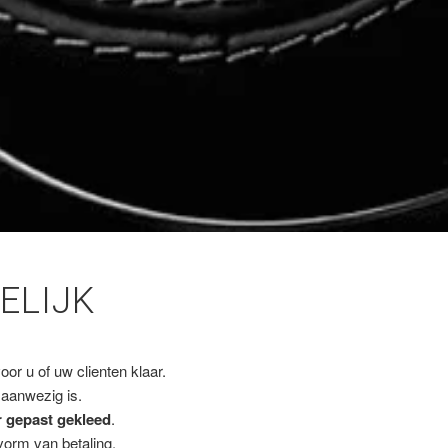
ELIJK
or u of uw clienten klaar.
 aanwezig is.
r gepast gekleed
.
vorm van betaling.