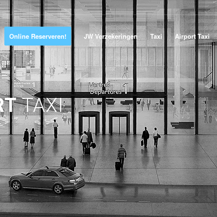
Online Reserveren!
JW Verzekeringen
Taxi
Airport Taxi
RT
TAXI