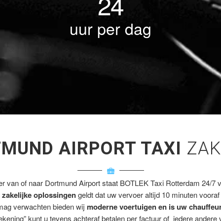
24
uur per dag
MUND AIRPORT TAXI
ZAK
er van of naar Dortmund Airport staat BOTLEK Taxi Rotterdam 24/7 vo
e
zakelijke oplossingen
geldt dat uw vervoer altijd 10 minuten vooraf
mag verwachten bieden wij
moderne voertuigen en is uw chauffeu
rekening” kunt u tevens achteraf betalen per factuur of iedere andere 