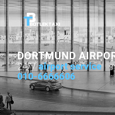
DORTMUND AIRPO
24/7
airport service
010-6666606