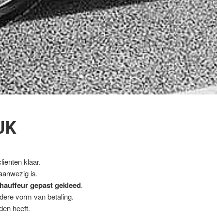
JK
ienten klaar.
 aanwezig is.
hauffeur gepast gekleed
.
ndere vorm van betaling.
den heeft.