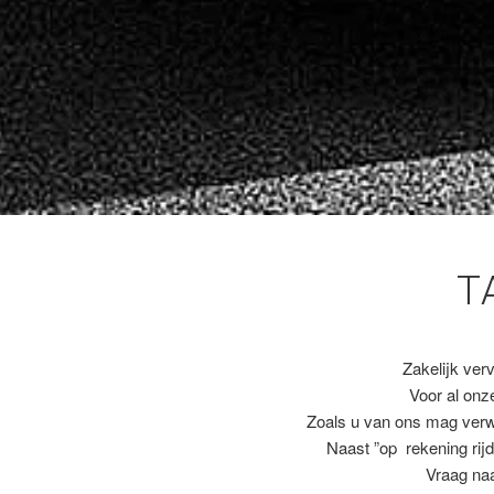
T
Zakelijk ver
Voor al on
Zoals u van ons mag ver
Naast ”op rekening rijd
Vraag naa