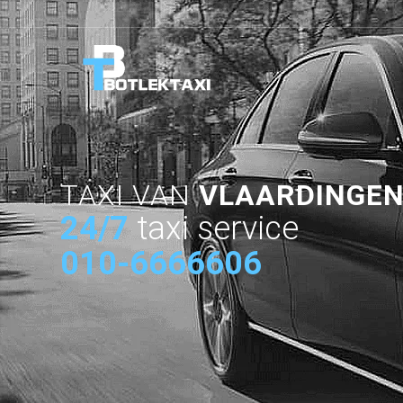
TAXI VAN
VLAARDINGEN
24/7
taxi service
010-6666606