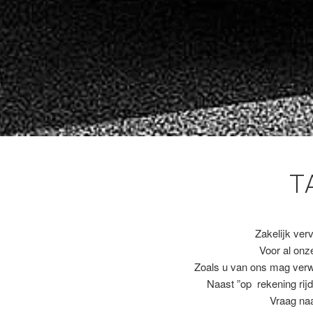
T
Zakelijk ver
Voor al on
Zoals u van ons mag ver
Naast ”op rekening rijd
Vraag naa