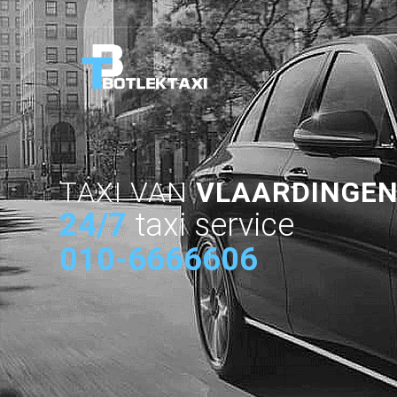
TAXI VAN
VLAARDINGEN
24/7
taxi service
010-6666606