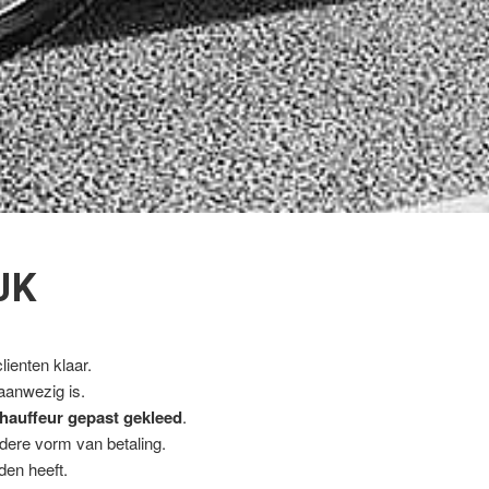
JK
ienten klaar.
 aanwezig is.
hauffeur gepast gekleed
.
ndere vorm van betaling.
den heeft.