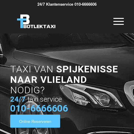
24/7 Klantenservice 010-6666606
TAXI VAN
SPIJKENISSE
NAAR VLIELAND
NODIG?
24/7
taxi service
010-6666606
Online Reserveren