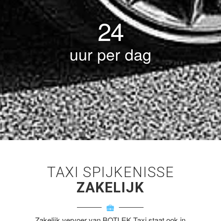
24
uur per dag
TAXI SPIJKENISSE
ZAKELIJK
Zakelijk vervoer van BOTLEK Taxi staat ook in