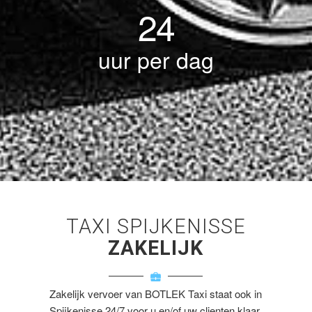
24
uur per dag
TAXI SPIJKENISSE
ZAKELIJK
Zakelijk vervoer van BOTLEK Taxi staat ook in
Spijkenisse 24/7 voor u en/of uw clienten klaar.