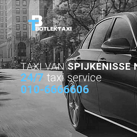
TAXI VAN
SPIJKENISSE
24/7
taxi service
010-6666606