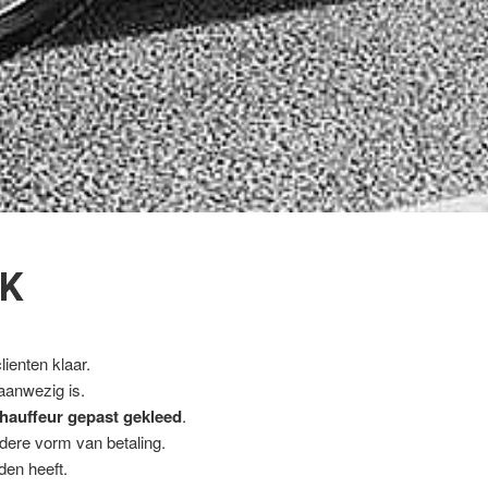
JK
ienten klaar.
 aanwezig is.
hauffeur gepast gekleed
.
ndere vorm van betaling.
den heeft.