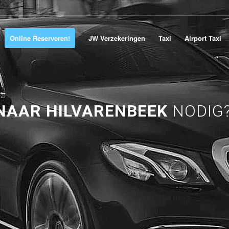
Online Reserveren!
JW Verzekeringen
Taxi
Airport Taxi
 NAAR HILVARENBEEK
NODIG