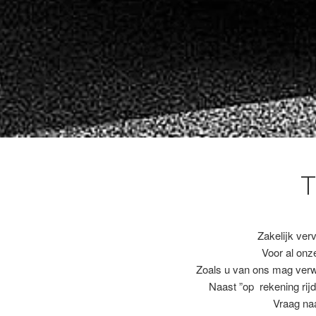
T
Zakelijk ver
Voor al on
Zoals u van ons mag ver
Naast ”op rekening rijd
Vraag naa