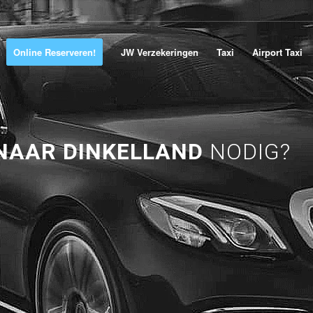
Online Reserveren!
JW Verzekeringen
Taxi
Airport Taxi
 NAAR DINKELLAND
NODIG?