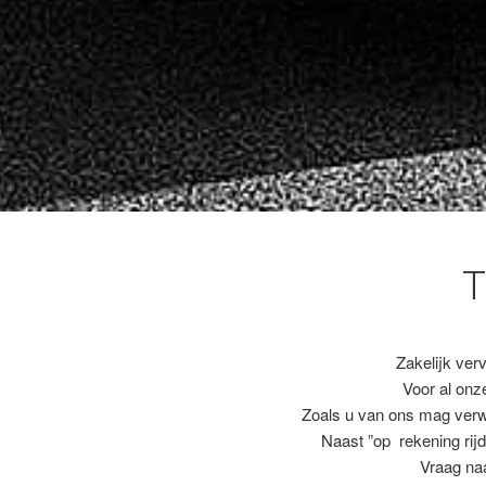
T
Zakelijk ver
Voor al on
Zoals u van ons mag ver
Naast ”op rekening rijd
Vraag naa