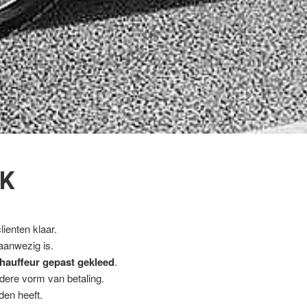
JK
ienten klaar.
 aanwezig is.
hauffeur gepast gekleed
.
ndere vorm van betaling.
den heeft.