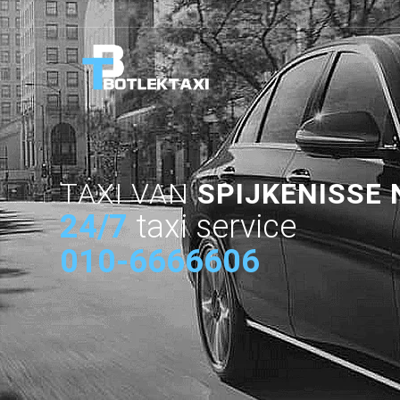
TAXI VAN
SPIJKENISSE
24/7
taxi service
010-6666606