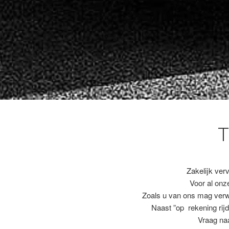
T
Zakelijk ver
Voor al on
Zoals u van ons mag ver
Naast ”op rekening rijd
Vraag naa