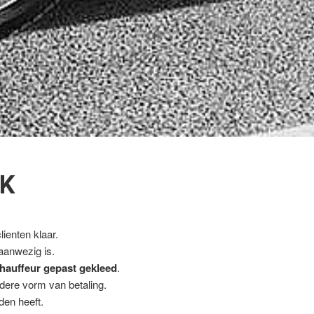
JK
ienten klaar.
 aanwezig is.
hauffeur gepast gekleed
.
ndere vorm van betaling.
den heeft.