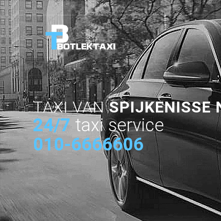
TAXI VAN
SPIJKENISSE 
24/7
taxi service
010-6666606