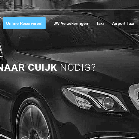
Online Reserveren!
JW Verzekeringen
Taxi
Airport Taxi
NAAR CUIJK
NODIG?