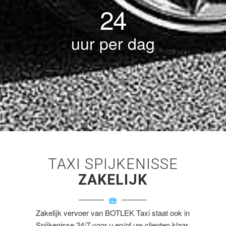
24
uur per dag
TAXI SPIJKENISSE
ZAKELIJK
Zakelijk vervoer van BOTLEK Taxi staat ook in
Spijkenisse 24/7 voor u en/of uw clienten klaar.