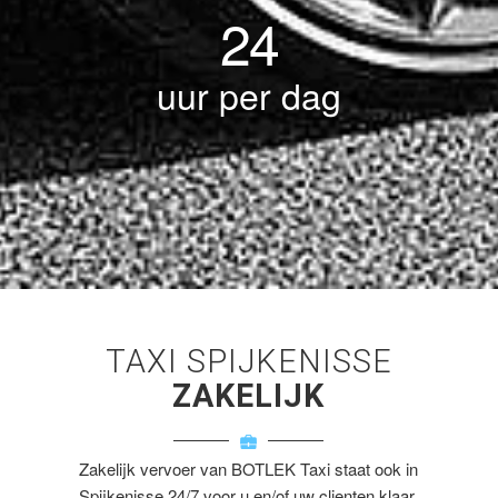
24
uur per dag
TAXI SPIJKENISSE
ZAKELIJK
Zakelijk vervoer van BOTLEK Taxi staat ook in
Spijkenisse 24/7 voor u en/of uw clienten klaar.