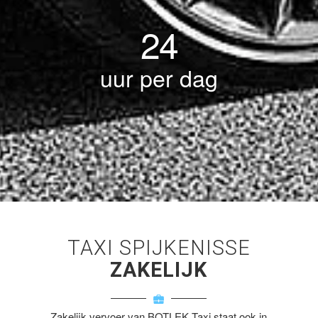
24
uur per dag
TAXI SPIJKENISSE
ZAKELIJK
Zakelijk vervoer van BOTLEK Taxi staat ook in