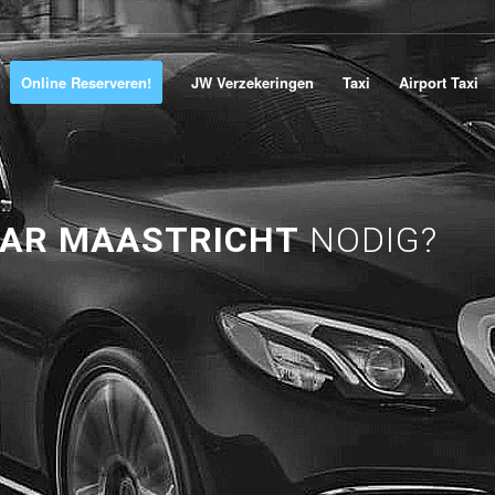
Online Reserveren!
JW Verzekeringen
Taxi
Airport Taxi
AAR MAASTRICHT
NODIG?