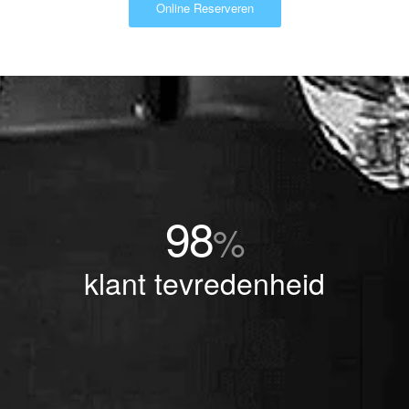
Online Reserveren
98
%
klant tevredenheid