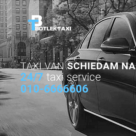
TAXI VAN
SCHIEDAM N
24/7
taxi service
010-6666606