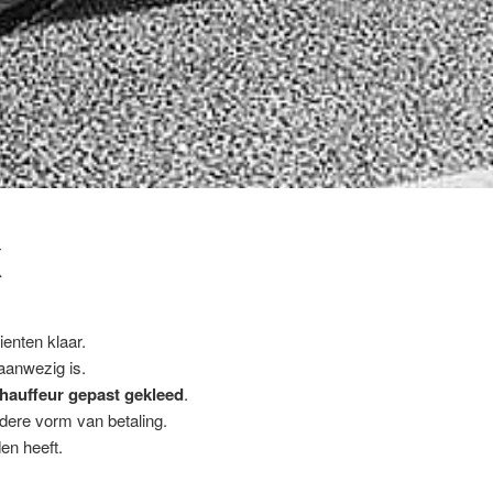
K
enten klaar.
 aanwezig is.
hauffeur gepast gekleed
.
ndere vorm van betaling.
en heeft.