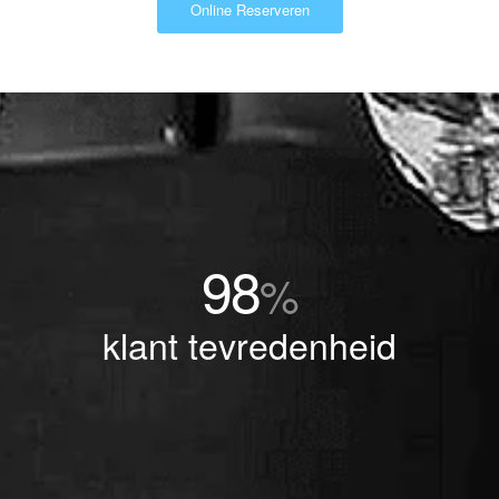
Online Reserveren
98
%
klant tevredenheid