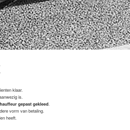
K
enten klaar.
 aanwezig is.
hauffeur gepast gekleed
.
ndere vorm van betaling.
en heeft.