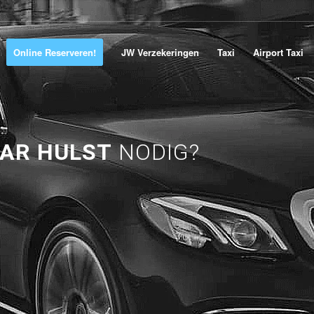
Online Reserveren!
JW Verzekeringen
Taxi
Airport Taxi
AR HULST
NODIG?