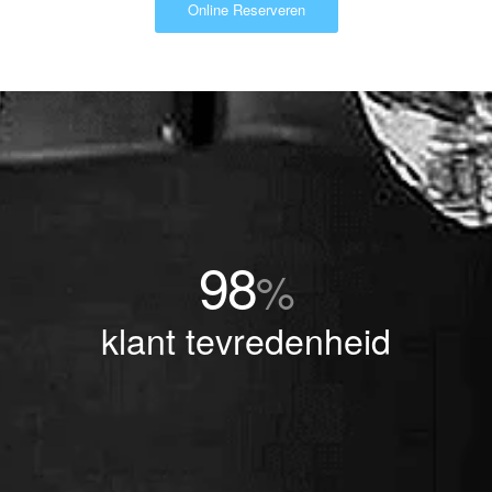
Online Reserveren
98
%
klant tevredenheid