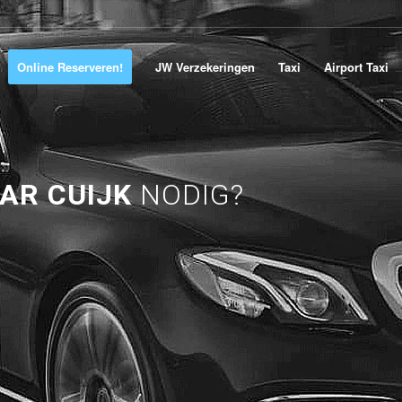
Online Reserveren!
JW Verzekeringen
Taxi
Airport Taxi
AR CUIJK
NODIG?