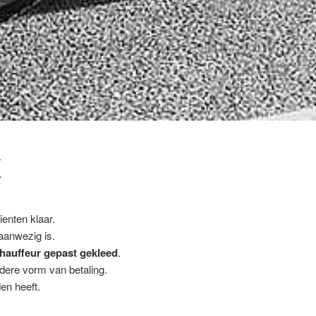
K
enten klaar.
 aanwezig is.
hauffeur gepast gekleed
.
ndere vorm van betaling.
en heeft.