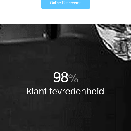
Online Reserveren
98
%
klant tevredenheid