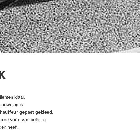
K
ienten klaar.
 aanwezig is.
hauffeur gepast gekleed
.
ndere vorm van betaling.
en heeft.