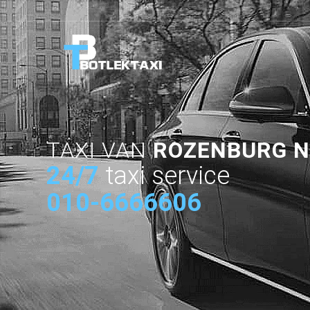
TAXI VAN
ROZENBURG 
24/7
taxi service
010-6666606