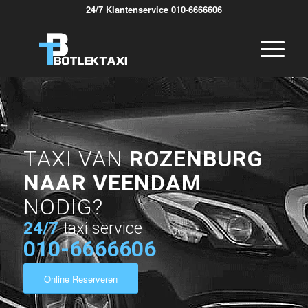
24/7 Klantenservice 010-6666606
TAXI VAN
ROZENBURG
NAAR VEENDAM
NODIG?
24/7
taxi service
010-6666606
Online Reserveren