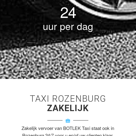
24
uur per dag
TAXI ROZENBURG
ZAKELIJK
Zakelijk vervoer van BOTLEK Taxi staat ook in
Rozenburg 24/7 voor u en/of uw clienten klaar.