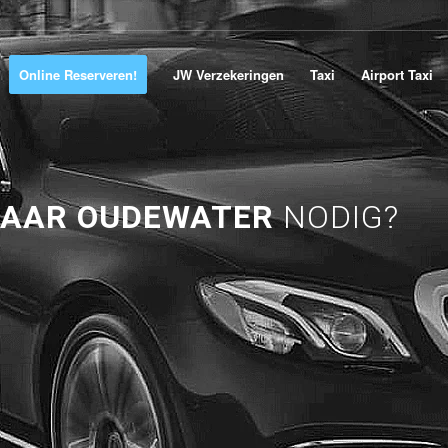
Online Reserveren!
JW Verzekeringen
Taxi
Airport Taxi
NAAR OUDEWATER
NODIG?