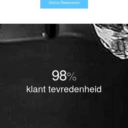
Online Reserveren
98
%
klant tevredenheid