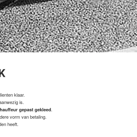
K
ienten klaar.
 aanwezig is.
hauffeur gepast gekleed
.
ndere vorm van betaling.
en heeft.