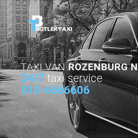
TAXI VAN
ROZENBURG 
24/7
taxi service
010-6666606