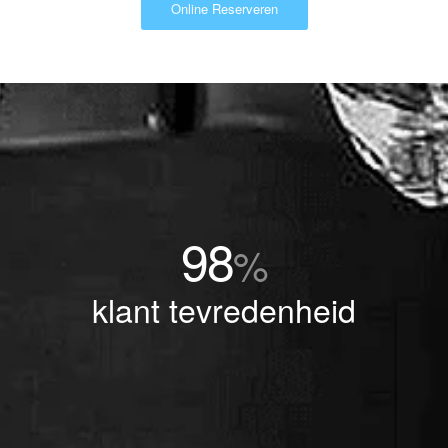
Online Reserveren
98
%
klant tevredenheid