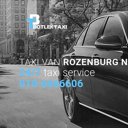
TAXI VAN
ROZENBURG N
24/7
taxi service
010-6666606