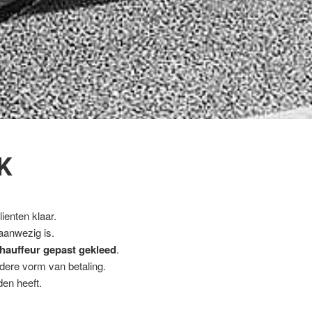
K
ienten klaar.
 aanwezig is.
hauffeur gepast gekleed
.
ndere vorm van betaling.
en heeft.