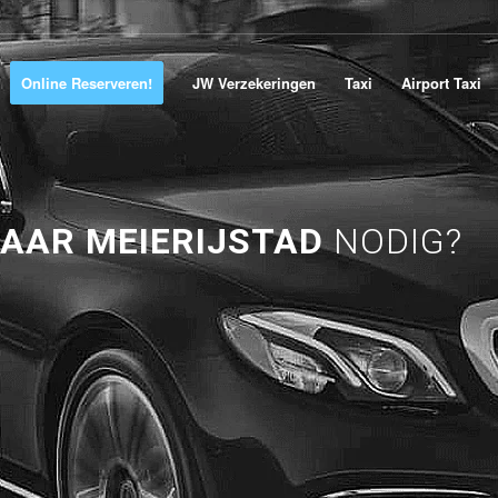
Online Reserveren!
JW Verzekeringen
Taxi
Airport Taxi
AAR MEIERIJSTAD
NODIG?