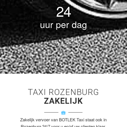
24
uur per dag
TAXI ROZENBURG
ZAKELIJK
Zakelijk vervoer van BOTLEK Taxi staat ook in
Rozenburg 24/7 voor u en/of uw clienten klaar.