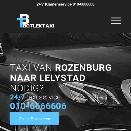
24/7 Klantenservice 010-6666606
TAXI VAN
ROZENBURG
NAAR LELYSTAD
NODIG?
24/7
taxi service
010-6666606
Online Reserveren