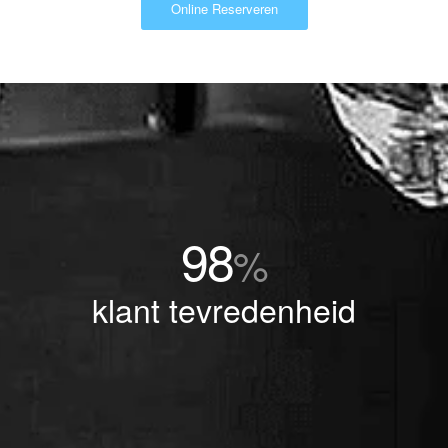
Online Reserveren
98
%
klant tevredenheid