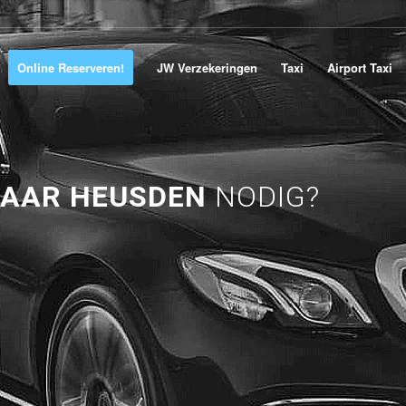
Online Reserveren!
JW Verzekeringen
Taxi
Airport Taxi
NAAR HEUSDEN
NODIG?