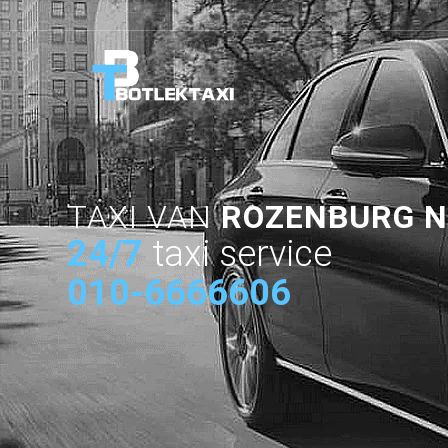
TAXI VAN
ROZENBURG 
24/7
taxi service
010-6666606