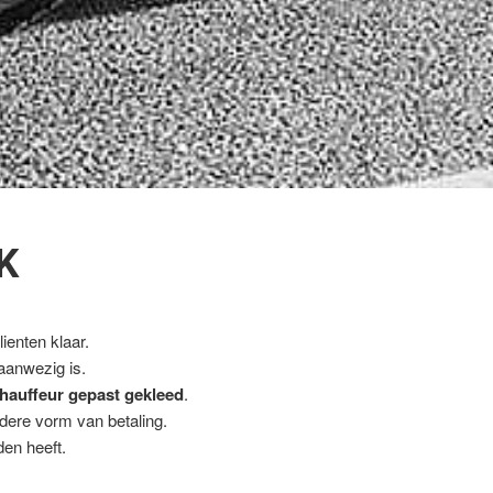
K
ienten klaar.
 aanwezig is.
hauffeur gepast gekleed
.
ndere vorm van betaling.
en heeft.