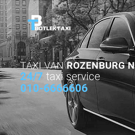
TAXI VAN
ROZENBURG 
24/7
taxi service
010-6666606