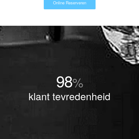
Online Reserveren
98
%
klant tevredenheid