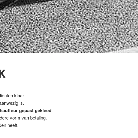
K
ienten klaar.
 aanwezig is.
hauffeur gepast gekleed
.
ndere vorm van betaling.
en heeft.