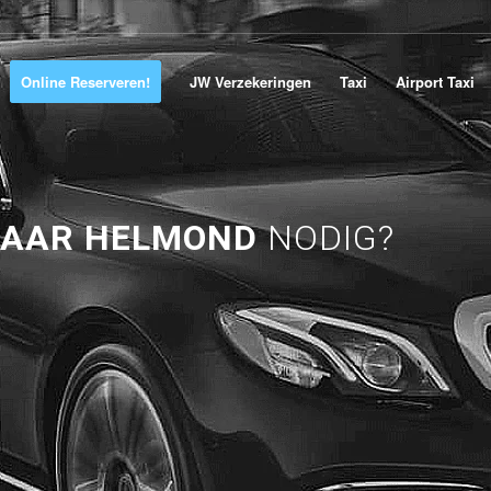
Online Reserveren!
JW Verzekeringen
Taxi
Airport Taxi
NAAR HELMOND
NODIG?