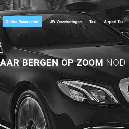
Online Reserveren!
JW Verzekeringen
Taxi
Airport Taxi
AAR BERGEN OP ZOOM
NODI