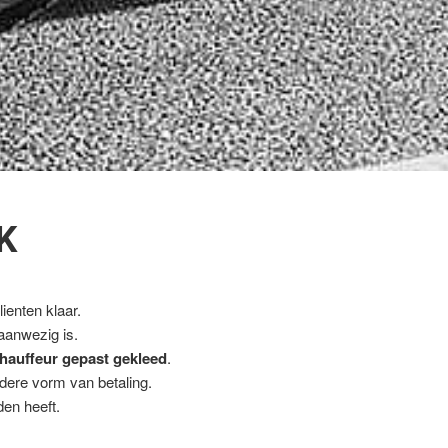
K
ienten klaar.
 aanwezig is.
hauffeur gepast gekleed
.
ndere vorm van betaling.
en heeft.