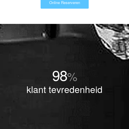
Online Reserveren
98
%
klant tevredenheid