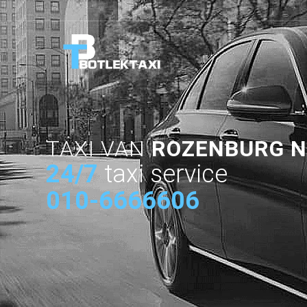
TAXI VAN
ROZENBURG N
24/7
taxi service
010-6666606