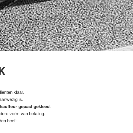
K
ienten klaar.
 aanwezig is.
hauffeur gepast gekleed
.
ndere vorm van betaling.
en heeft.