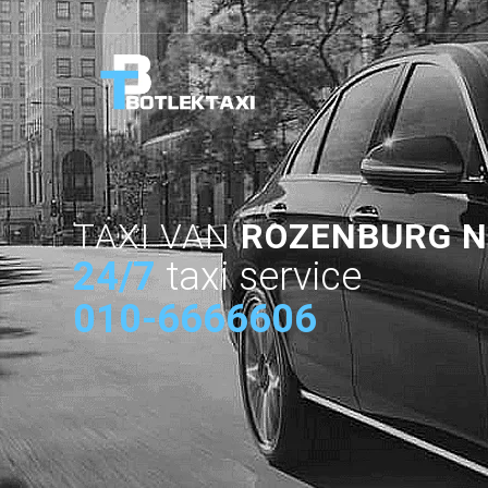
TAXI VAN
ROZENBURG 
24/7
taxi service
010-6666606