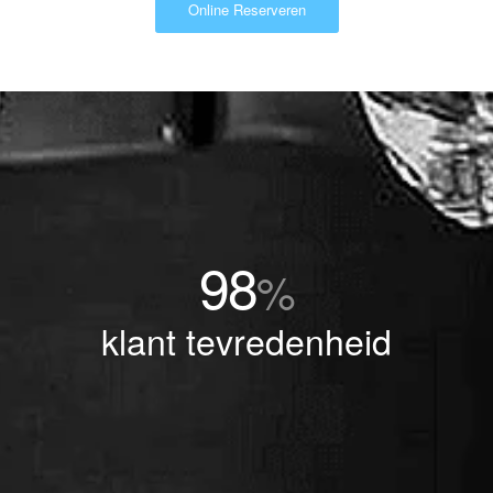
Online Reserveren
98
%
klant tevredenheid