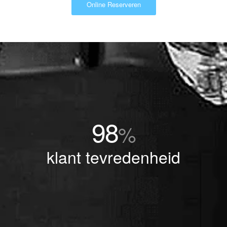
Online Reserveren
98
%
klant tevredenheid