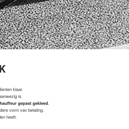
K
ienten klaar.
 aanwezig is.
hauffeur gepast gekleed
.
ndere vorm van betaling.
en heeft.