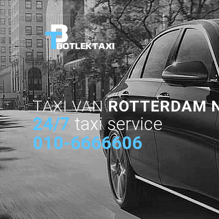
TAXI VAN
ROTTERDAM 
24/7
taxi service
010-6666606