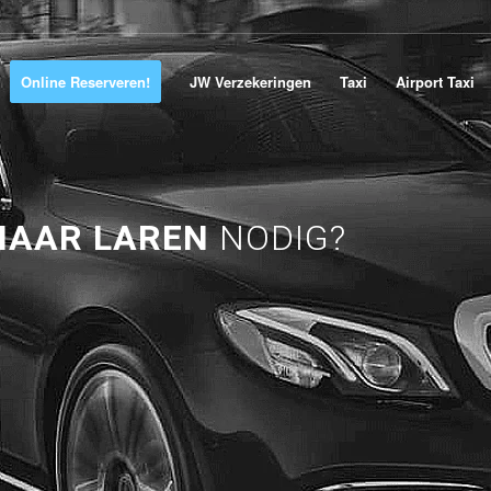
Online Reserveren!
JW Verzekeringen
Taxi
Airport Taxi
NAAR LAREN
NODIG?