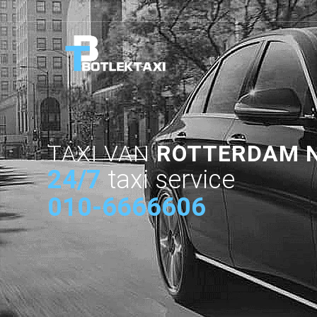
TAXI VAN
ROTTERDAM 
24/7
taxi service
010-6666606