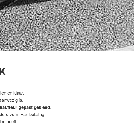
K
ienten klaar.
 aanwezig is.
hauffeur gepast gekleed
.
ndere vorm van betaling.
en heeft.