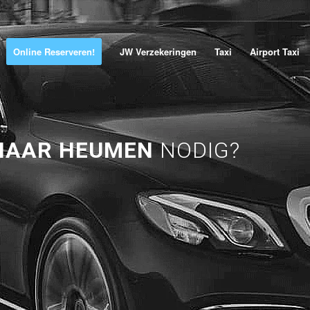
Online Reserveren!
JW Verzekeringen
Taxi
Airport Taxi
NAAR HEUMEN
NODIG?