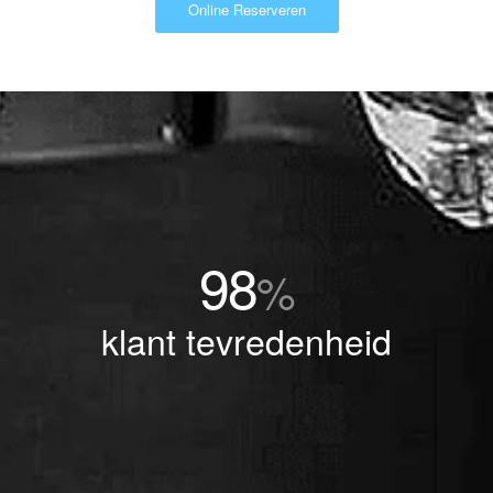
Online Reserveren
98
%
klant tevredenheid