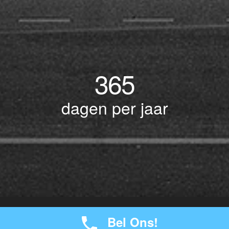
365
dagen per jaar
© Copyright 2017 BOTLEK TAXI • Alle rechten voorbehouden - Powered by
Bel Ons!
-
seokaos
JW Verzekeringen