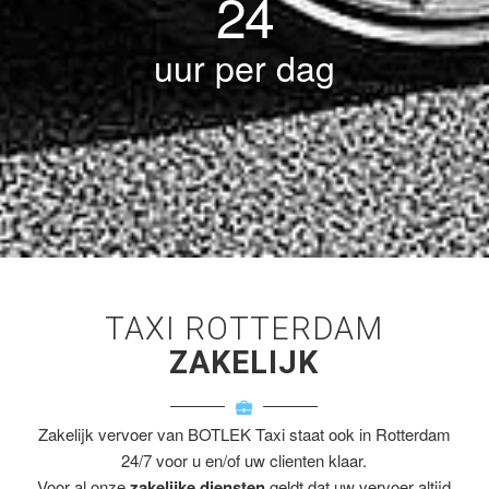
24
uur per dag
TAXI ROTTERDAM
ZAKELIJK
Zakelijk vervoer van BOTLEK Taxi staat ook in Rotterdam
24/7 voor u en/of uw clienten klaar.
Voor al onze
zakelijke diensten
geldt dat uw vervoer altijd