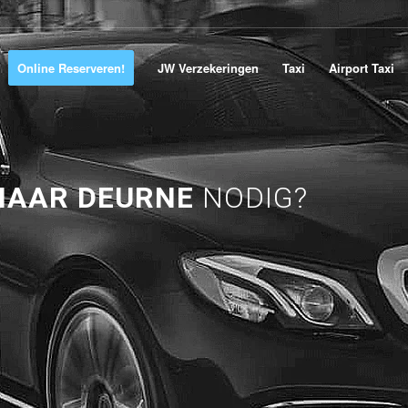
Online Reserveren!
JW Verzekeringen
Taxi
Airport Taxi
NAAR DEURNE
NODIG?