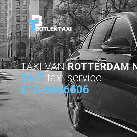
TAXI VAN
ROTTERDAM 
24/7
taxi service
010-6666606