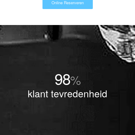
Online Reserveren
98
%
klant tevredenheid