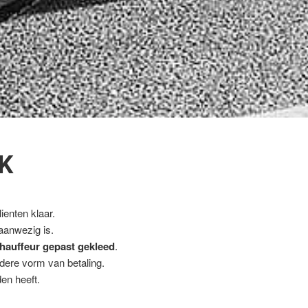
K
ienten klaar.
 aanwezig is.
hauffeur gepast gekleed
.
ndere vorm van betaling.
en heeft.