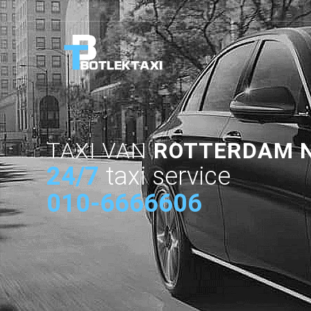
TAXI VAN
ROTTERDAM N
24/7
taxi service
010-6666606