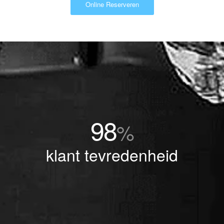
Online Reserveren
98
%
klant tevredenheid