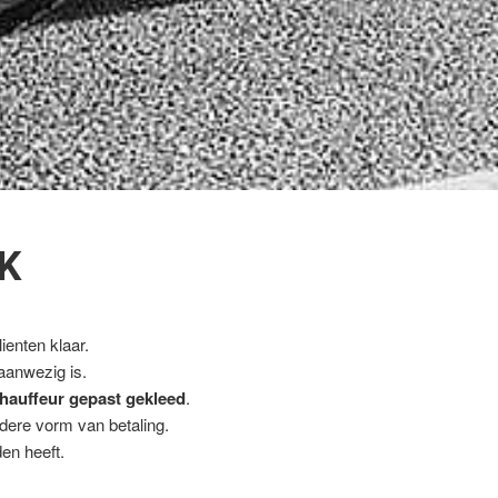
K
ienten klaar.
 aanwezig is.
hauffeur gepast gekleed
.
ndere vorm van betaling.
en heeft.