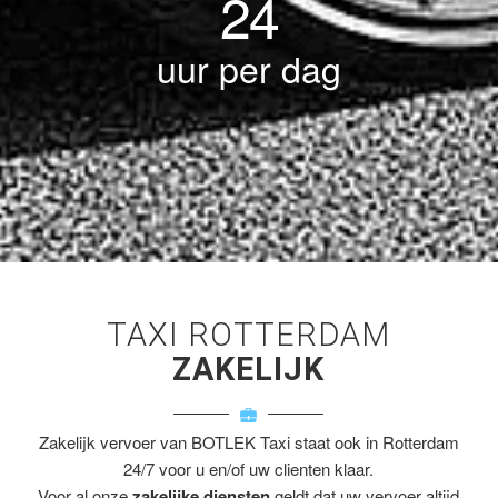
24
uur per dag
TAXI ROTTERDAM
ZAKELIJK
Zakelijk vervoer van BOTLEK Taxi staat ook in Rotterdam
24/7 voor u en/of uw clienten klaar.
Voor al onze
zakelijke diensten
geldt dat uw vervoer altijd