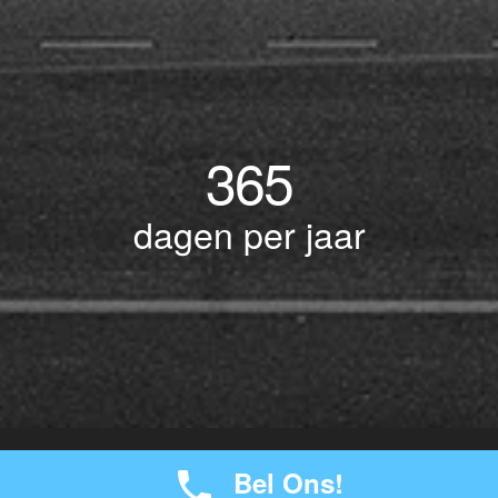
365
dagen per jaar
© Copyright 2017 BOTLEK TAXI • Alle rechten voorbehouden - Powered by
Bel Ons!
-
seokaos
JW Verzekeringen