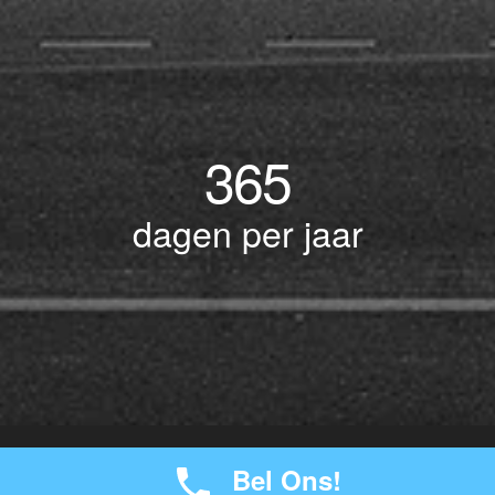
365
dagen per jaar
© Copyright 2017 BOTLEK TAXI • Alle rechten voorbehouden - Powered by
Bel Ons!
-
seokaos
JW Verzekeringen