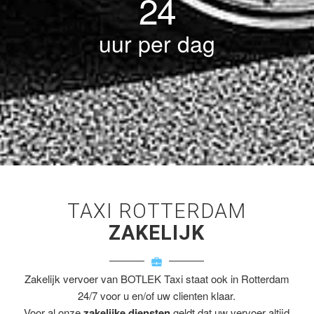
24
uur per dag
TAXI ROTTERDAM
ZAKELIJK
Zakelijk vervoer van BOTLEK Taxi staat ook in Rotterdam
24/7 voor u en/of uw clienten klaar.
Voor al onze
zakelijke diensten
geldt dat uw vervoer altijd