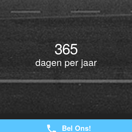
365
dagen per jaar
© Copyright 2017 BOTLEK TAXI • Alle rechten voorbehouden - Powered by
Bel Ons!
-
seokaos
JW Verzekeringen