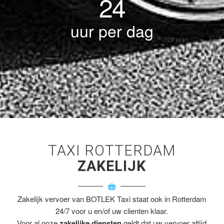
24
uur per dag
TAXI ROTTERDAM
ZAKELIJK
Zakelijk vervoer van BOTLEK Taxi staat ook in Rotterdam
24/7 voor u en/of uw clienten klaar.
Voor al onze
zakelijke diensten
geldt dat uw vervoer altijd