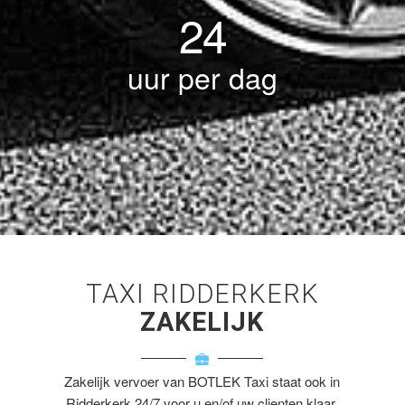
24
uur per dag
TAXI RIDDERKERK
ZAKELIJK
Zakelijk vervoer van BOTLEK Taxi staat ook in
Ridderkerk 24/7 voor u en/of uw clienten klaar.