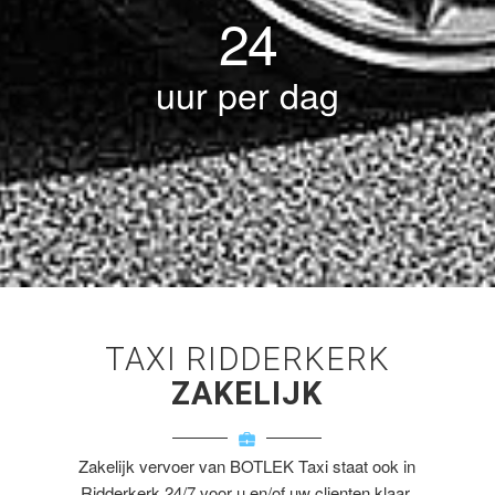
24
uur per dag
TAXI RIDDERKERK
ZAKELIJK
Zakelijk vervoer van BOTLEK Taxi staat ook in
Ridderkerk 24/7 voor u en/of uw clienten klaar.