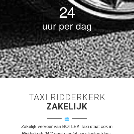
24
uur per dag
TAXI RIDDERKERK
ZAKELIJK
Zakelijk vervoer van BOTLEK Taxi staat ook in
Ridderkerk 24/7 voor u en/of uw clienten klaar.