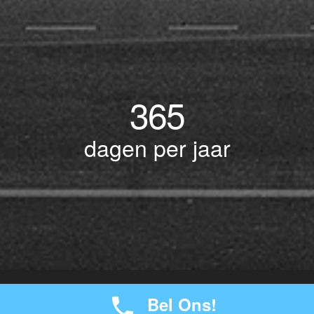
365
dagen per jaar
© Copyright 2017 BOTLEK TAXI • Alle rechten voorbehouden - Powered by
Bel Ons!
-
seokaos
JW Verzekeringen