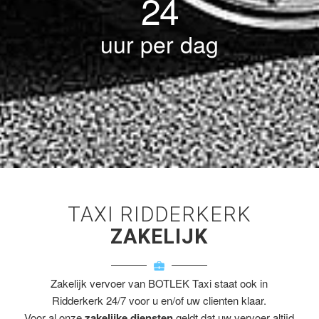
24
uur per dag
TAXI RIDDERKERK
ZAKELIJK
Zakelijk vervoer van BOTLEK Taxi staat ook in
Ridderkerk 24/7 voor u en/of uw clienten klaar.
Voor al onze
zakelijke diensten
geldt dat uw vervoer altijd