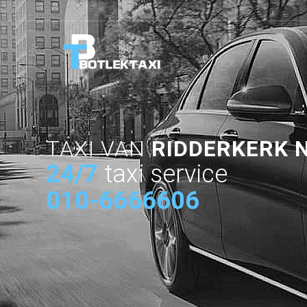
TAXI VAN
RIDDERKERK 
24/7
taxi service
010-6666606