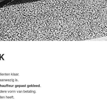
K
ienten klaar.
 aanwezig is.
hauffeur gepast gekleed
.
ndere vorm van betaling.
en heeft.