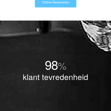
Online Reserveren
98
%
klant tevredenheid