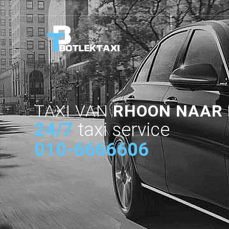
TAXI VAN
RHOON NAAR 
24/7
taxi service
010-6666606