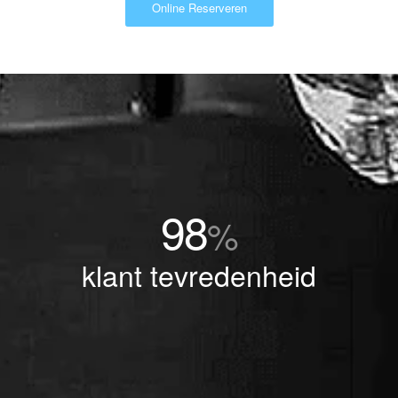
Online Reserveren
98
%
klant tevredenheid