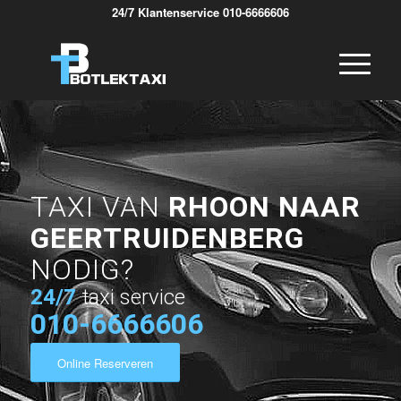
24/7 Klantenservice 010-6666606
TAXI VAN
RHOON NAAR
GEERTRUIDENBERG
NODIG?
24/7
taxi service
010-6666606
Online Reserveren