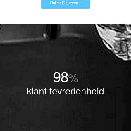
Online Reserveren
98
%
klant tevredenheid