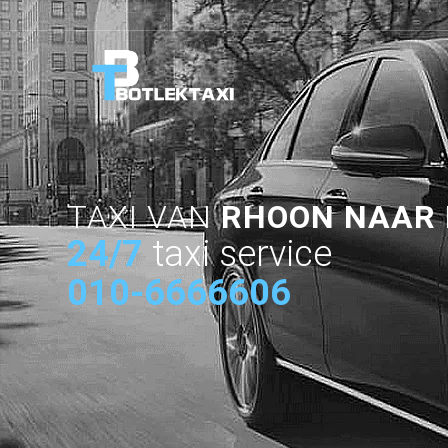
TAXI VAN
RHOON NAAR
24/7
taxi service
010-6666606