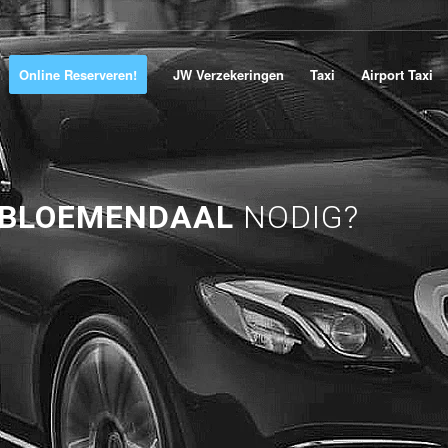
Online Reserveren!
JW Verzekeringen
Taxi
Airport Taxi
 BLOEMENDAAL
NODIG?