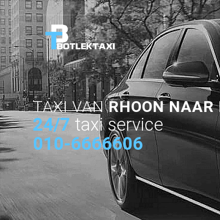
TAXI VAN
RHOON NAAR
24/7
taxi service
010-6666606