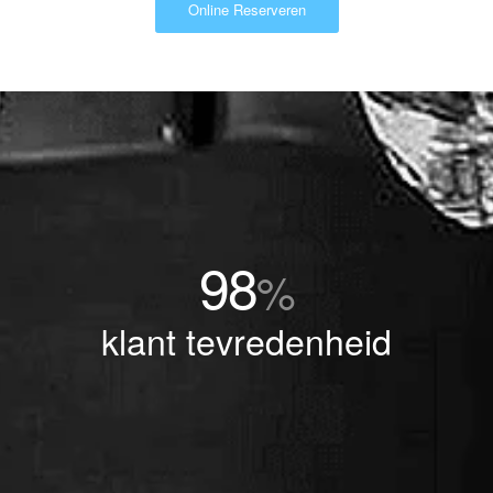
Online Reserveren
98
%
klant tevredenheid