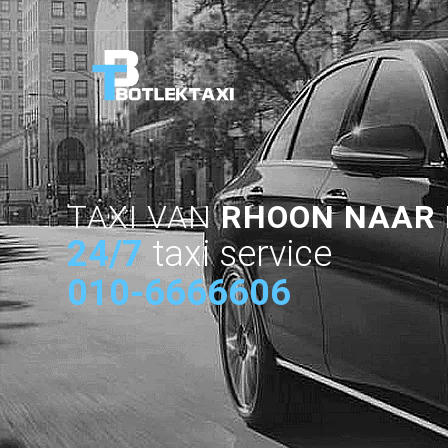
TAXI VAN
RHOON NAAR 
24/7
taxi service
010-6666606