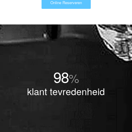
Online Reserveren
98
%
klant tevredenheid