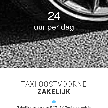
24
uur per dag
TAXI OOSTVOORNE
ZAKELIJK
Zakelijk vervoer van BOTLEK Taxi staat ook in