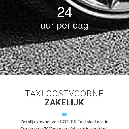
24
uur per dag
TAXI OOSTVOORNE
ZAKELIJK
Zakelijk vervoer van BOTLEK Taxi staat ook in
Oostvoorne 24/7 voor u en/of uw clienten klaar.