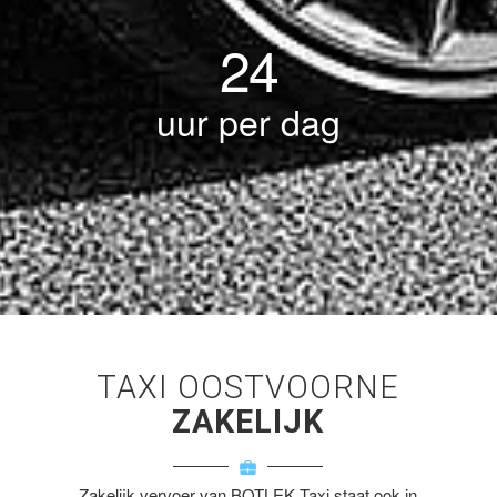
24
uur per dag
TAXI OOSTVOORNE
ZAKELIJK
Zakelijk vervoer van BOTLEK Taxi staat ook in