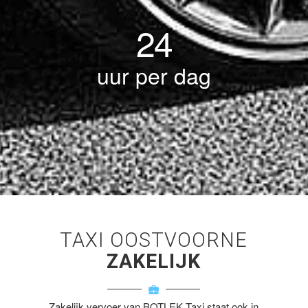
24
uur per dag
TAXI OOSTVOORNE
ZAKELIJK
Zakelijk vervoer van BOTLEK Taxi staat ook in