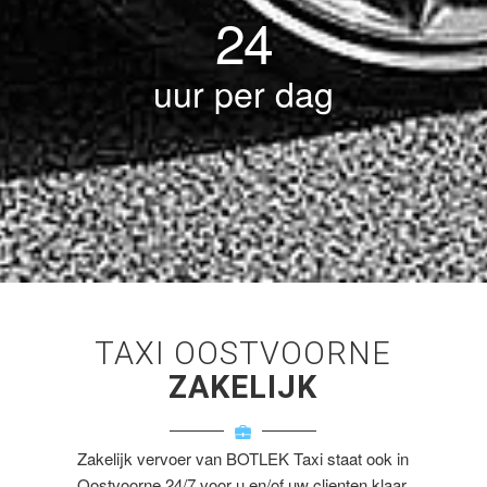
24
uur per dag
TAXI OOSTVOORNE
ZAKELIJK
Zakelijk vervoer van BOTLEK Taxi staat ook in
Oostvoorne 24/7 voor u en/of uw clienten klaar.